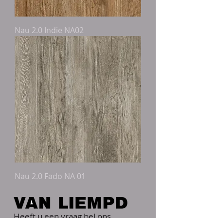
Nau 2.0 Indie NA02
Nau 2.0 Fado NA 01
Heeft u een vraag bel ons