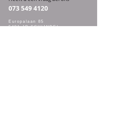
073 549 4120
Europalaan 85
5481 JD SCHIJNDEL
Onze showtuin is altijd vrij
toegankelijk
OPENINGSTIJDEN
maandag t/m vrijdag van 7:00 - 17:30
zaterdag van 7:30 - 14:00
Merken