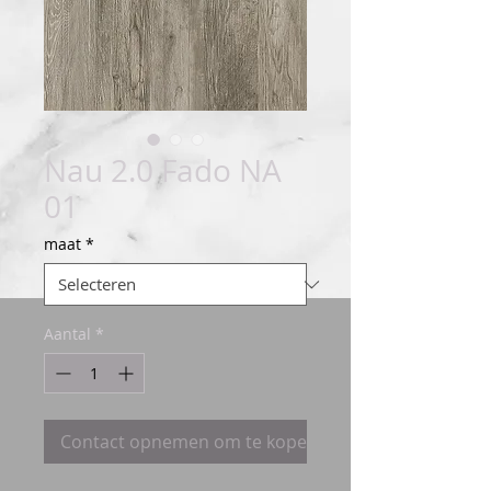
Nau 2.0 Fado NA
01
maat
*
Aantal
*
Contact opnemen om te kopen