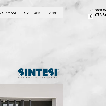
Op zoek na
S OP MAAT
OVER ONS
Meer...
073 5