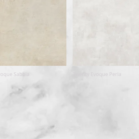
Snel overzicht
Snel overzicht
voque Sabbia
Twenty Evoque Perla