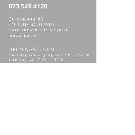
073 549 4120
Europalaan 85
5481 JD SCHIJNDEL
Onze showtuin is altijd vrij
toegankelijk
OPENINGSTIJDEN
maandag t/m vrijdag van 7:00 - 17:30
zaterdag van 7:30 - 14:00
Merken