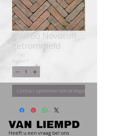
UWF60 Novoton
getrommeld
Aantal
*
Contact opnemen om te kopen
Heeft u een vraag bel ons