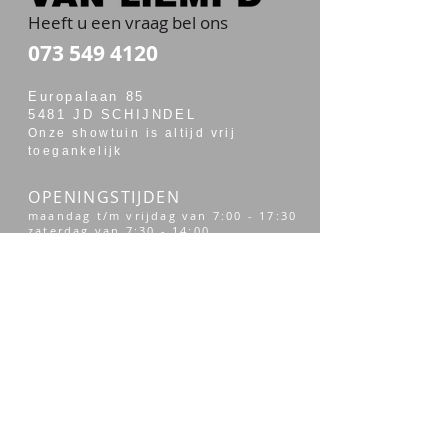
Heeft u een vraag bel ons
073 549 4120
Europalaan 85
5481 JD SCHIJNDEL
Onze showtuin is altijd vrij
toegankelijk
OPENINGSTIJDEN
maandag t/m vrijdag van 7:00 - 17:30
zaterdag van 7:30 - 14:00
Merken