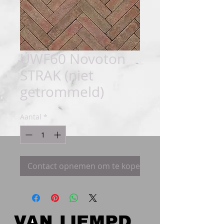
UWF60 Novoton
STRAK (niet
getrommeld)
Aantal
*
Contact opnemen om te kopen