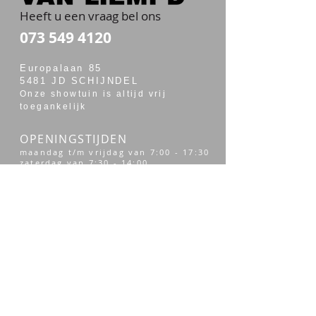
Heeft u een vraag bel ons
073 549 4120
Europalaan 85
5481 JD SCHIJNDEL
Onze showtuin is altijd vrij
toegankelijk
OPENINGSTIJDEN
maandag t/m vrijdag van 7:00 - 17:30
zaterdag van 7:30 - 14:00
Merken