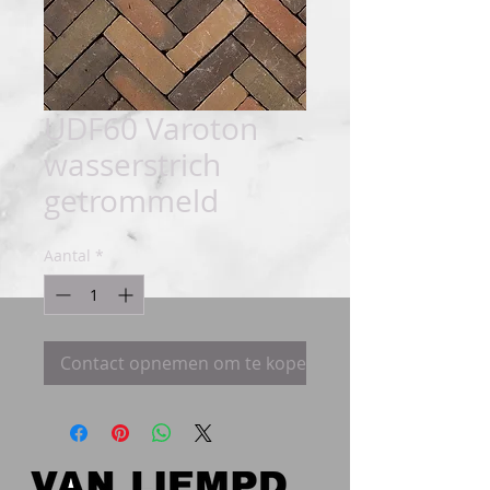
UDF60 Varoton
wasserstrich
getrommeld
Aantal
*
Contact opnemen om te kopen