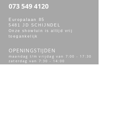
073 549 4120
Europalaan 85
5481 JD SCHIJNDEL
Onze showtuin is altijd vrij
toegankelijk
OPENINGSTIJDEN
maandag t/m vrijdag van 7:00 - 17:30
zaterdag van 7:30 - 14:00
Merken