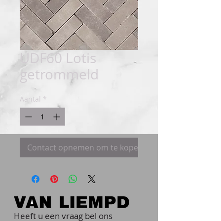
UDF60 Lotis
getrommeld
Aantal
*
Contact opnemen om te kopen
Heeft u een vraag bel ons