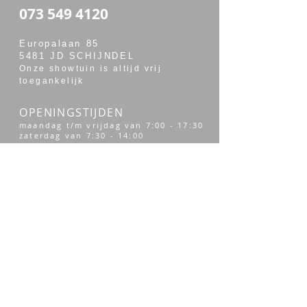
073 549 4120
Europalaan 85
5481 JD SCHIJNDEL
Onze showtuin is altijd vrij
toegankelijk
OPENINGSTIJDEN
maandag t/m vrijdag van 7:00 - 17:30
zaterdag van 7:30 - 14:00
Merken