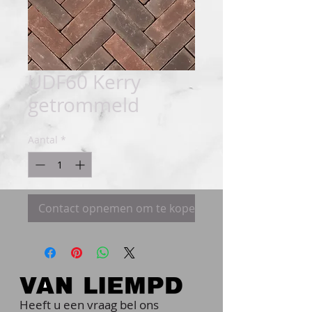
UDF60 Kerry
getrommeld
Aantal
*
Contact opnemen om te kopen
Heeft u een vraag bel ons