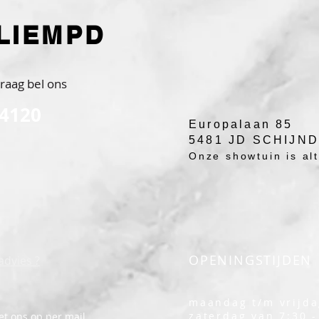
LIEMPD
raag bel ons
 4120
Europalaan 85
5481 JD SCHIJN
Onze showtuin is alti
OPENINGSTIJDEN
advies ?
maandag t/m vrijda
zaterdag van 7:30 -
t ons op per mail