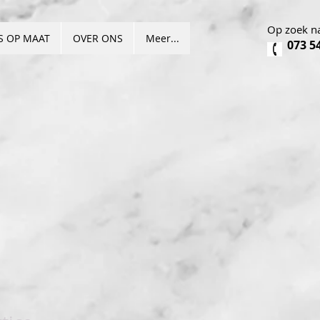
Op zoek na
S OP MAAT
OVER ONS
Meer...
073 5