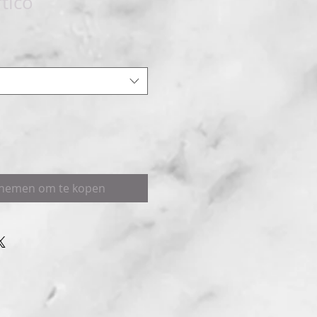
tico
pnemen om te kopen