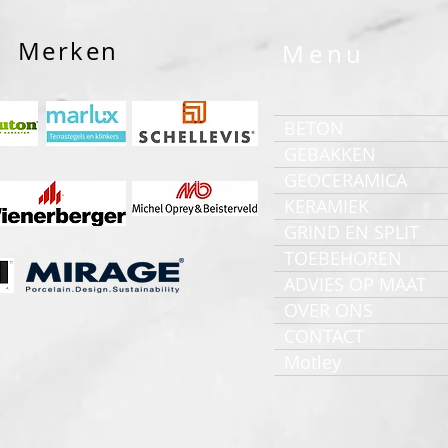
Merken
Menu
BETON
GEBAKKEN
GEOCERAMICA
KERAMIEK
GRIND EN SPLIT
TOEBEHOREN
ADVIES OP MAAT
OVER ONS
CONTACT
Motley