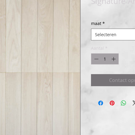
Signature Ar
maat
*
Selecteren
Aantal
*
Contact o