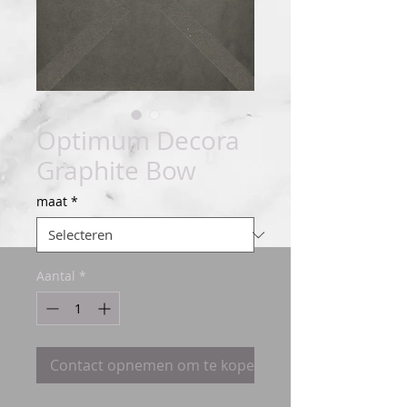
Optimum Decora
Graphite Bow
maat
*
Aantal
*
Contact opnemen om te kopen