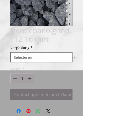
Nero ebano grind
: 12-16 mm
Verpakking
*
Aantal
*
Contact opnemen om te kopen