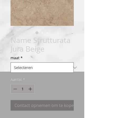
Name Strutturata
Jura Beige
maat
*
Aantal
*
Contact opnemen om te kopen