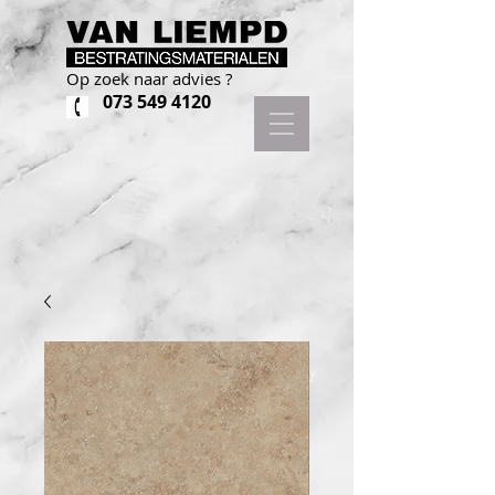
Op zoek naar advies ?
073 549 4120