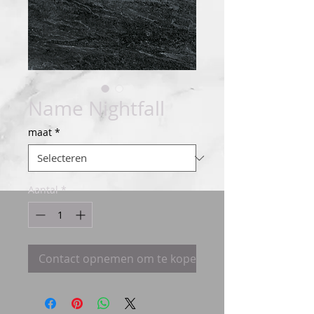
Name Nightfall
maat
*
Aantal
*
Contact opnemen om te kopen