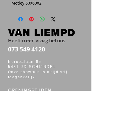
Motley 60X60X2
Heeft u een vraag bel ons
073 549 4120
Europalaan 85
5481 JD SCHIJNDEL
Onze showtuin is altijd vrij
toegankelijk
OPENINGSTIJDEN
maandag t/m vrijdag van 7:00 - 17:30
zaterdag van 7:30 - 14:00
Merken