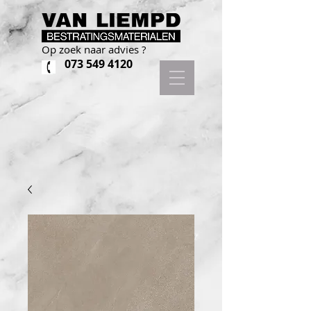
Op zoek naar advies ?
073 549 4120