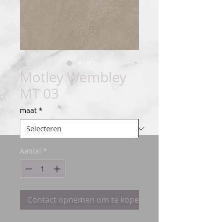
Motley Wembley
MT 03
maat
*
Aantal
*
Contact opnemen om te kopen