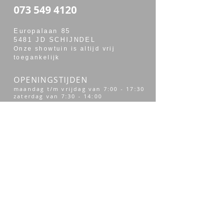
073 549 4120
Europalaan 85
5481 JD SCHIJNDEL
Onze showtuin is altijd vrij
toegankelijk
OPENINGSTIJDEN
maandag t/m vrijdag van 7:00 - 17:30
zaterdag van 7:30 - 14:00
Merken