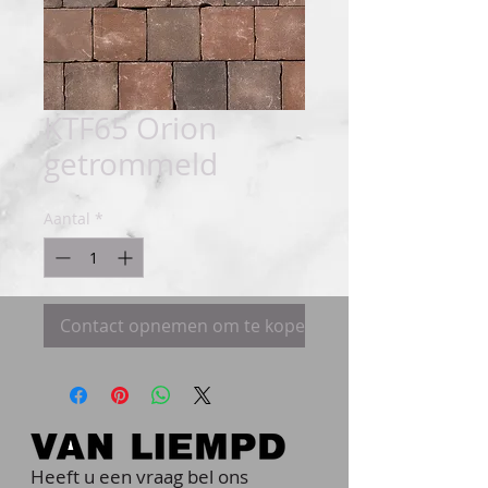
KTF65 Orion
getrommeld
Aantal
*
Contact opnemen om te kopen
Heeft u een vraag bel ons