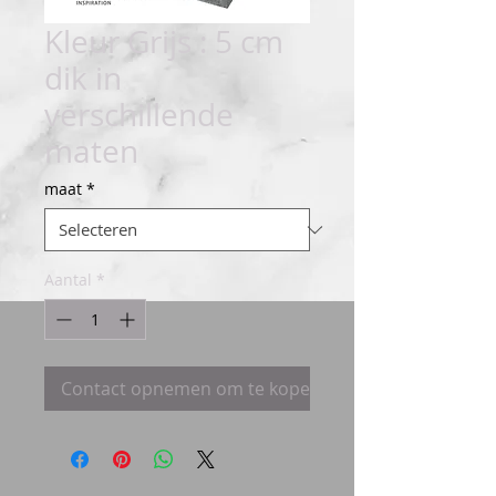
Kleur Grijs : 5 cm
dik in
verschillende
maten
maat
*
Aantal
*
Contact opnemen om te kopen