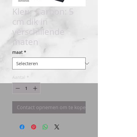
Kleur Carbon: 5
cm dik in
verschillende
maten
maat
*
Aantal
*
Contact opnemen om te kopen