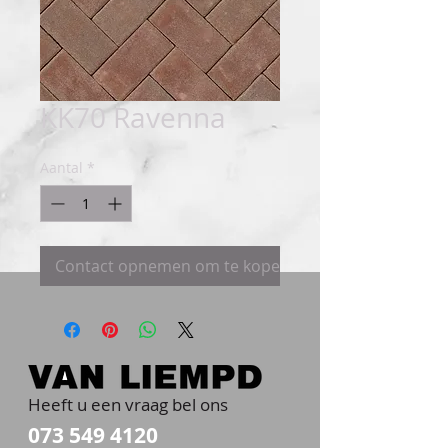
KK70 Ravenna
Aantal
*
Contact opnemen om te kopen
Heeft u een vraag bel ons
073 549 4120