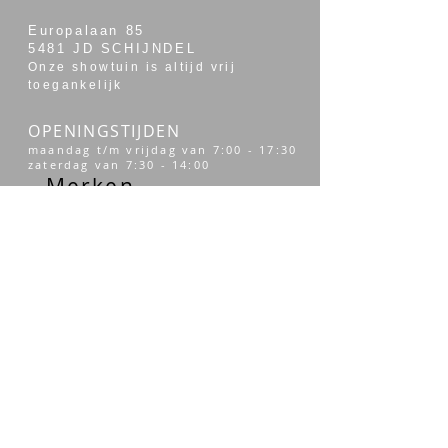
Europalaan 85
5481 JD SCHIJNDEL
Onze showtuin is altijd vrij
toegankelijk
OPENINGSTIJDEN
maandag t/m vrijdag van 7:00 - 17:30
zaterdag van 7:30 - 14:00
Merken