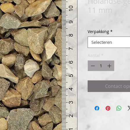
Holandse geb
11 mm
Verpakking
*
Selecteren
Aantal
*
Contact o