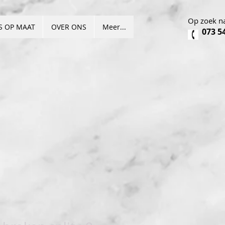
Op zoek na
S OP MAAT
OVER ONS
Meer...
073 5