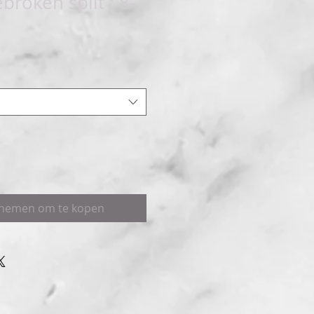
roken split : 8-
pnemen om te kopen