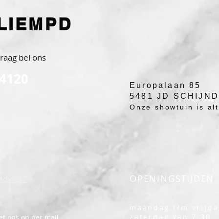
LIEMPD
raag bel ons
 4120
Europalaan 85
5481 JD SCHIJN
Onze showtuin is alti
OPENINGSTIJDEN
advies ?
maandag t/m vrijda
zaterdag van 7:30 -
t ons op per mail