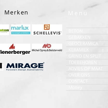
Merken
Menu
BETON
GEBAKKEN
GEOCERAMICA
KERAMIEK
GRIND EN SPLIT
TOEBEHOREN
ADVIES OP MAAT
OVER ONS
CONTACT
Motley