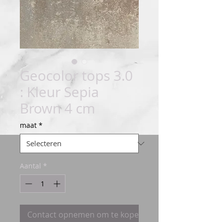
Geocolor tops 3.0
: Kleur Sepia
Brown 4 cm
maat
*
Aantal
*
Contact opnemen om te kopen