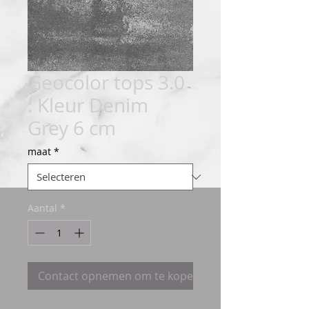
Geocolor tops 3.0
: Kleur Denim
Grey 6 cm
maat
*
Aantal
*
Contact opnemen om te kopen