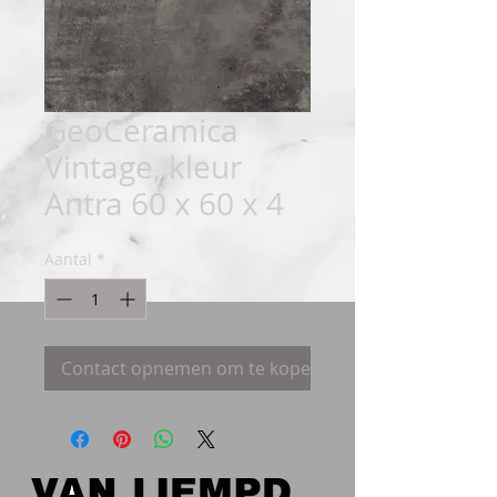
GeoCeramica
Vintage, kleur
Antra 60 x 60 x 4
Aantal
*
Contact opnemen om te kopen