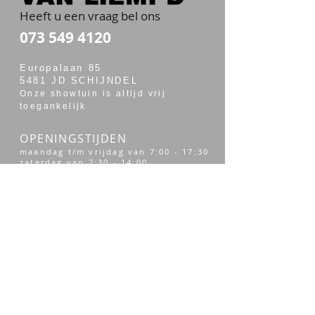
Heeft u een vraag bel ons
073 549 4120
Europalaan 85
5481 JD SCHIJNDEL
Onze showtuin is altijd vrij
toegankelijk
OPENINGSTIJDEN
maandag t/m vrijdag van 7:00 - 17:30
zaterdag van 7:30 - 14:00
Merken