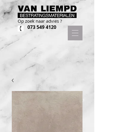
Op zoek naar advies ?
073 549 4120