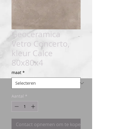
Geoceramica
Vetro Concerto,
kleur Calce
80x80x4
maat
*
Aantal
*
Contact opnemen om te kopen