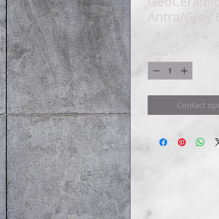
GeoCeramica
Antra/Grey 
Aantal
*
Contact o