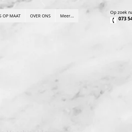
Op zoek na
S OP MAAT
OVER ONS
Meer...
073 5