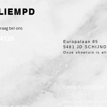
LIEMPD
raag bel ons
 4120
Europalaan 85
5481 JD SCHIJN
Onze showtuin is alti
OPENINGSTIJDEN
advies ?
maandag t/m vrijda
zaterdag van 7:30 -
t ons op per mail