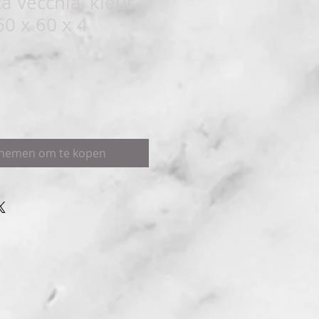
 Vecchia, kleur
60 x 60 x 4
pnemen om te kopen