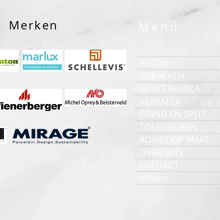
Merken
Menu
BETON
GEBAKKEN
GEOCERAMICA
KERAMIEK
GRIND EN SPLIT
TOEBEHOREN
ADVIES OP MAAT
OVER ONS
CONTACT
Motley