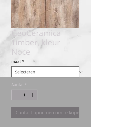
GeoCeramica
Timber, kleur
Noce
maat
*
Aantal
*
Contact opnemen om te kopen