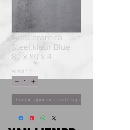
GeoCeramica
Steel,kleur Blue
80 x 80 x 4
Aantal
*
Contact opnemen om te kopen