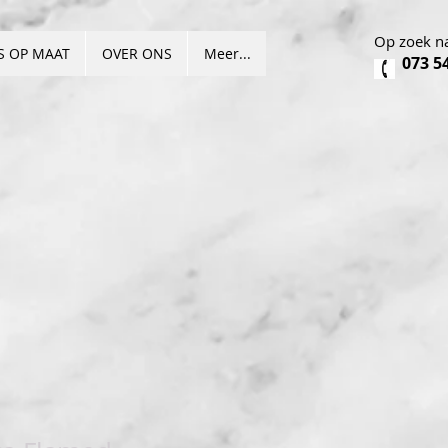
Op zoek na
S OP MAAT
OVER ONS
Meer...
073 5