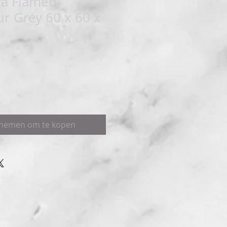
a Flamed
ur Grey 60 x 60 x
pnemen om te kopen