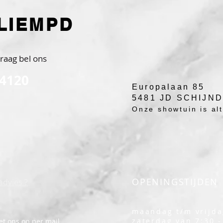
LIEMPD
raag bel ons
 4120
Europalaan 85
5481 JD SCHIJN
Onze showtuin is alti
OPENINGSTIJDEN
advies ?
maandag t/m vrijda
zaterdag van 7:30 -
t ons op per mail