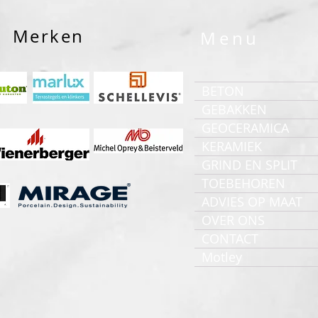
Merken
Menu
BETON
GEBAKKEN
GEOCERAMICA
KERAMIEK
GRIND EN SPLIT
TOEBEHOREN
ADVIES OP MAAT
OVER ONS
CONTACT
Motley