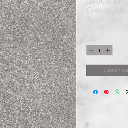
GeoCeramic
Granite, kle
4
Aantal
*
Contact o