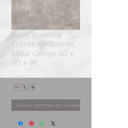
GeoCeramica
Entree Ambiente,
kleur Greige 60 x
60 x 4
Aantal
*
Contact opnemen om te kopen