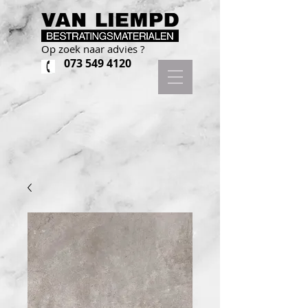
Op zoek naar advies ?
073 549 4120