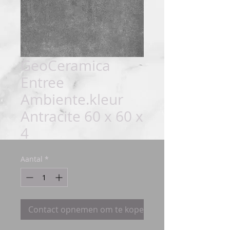
GeoCeramica
Entree
Ambiente.kleur
Antracite 60 x 60 x
4
Aantal
*
Contact opnemen om te kopen