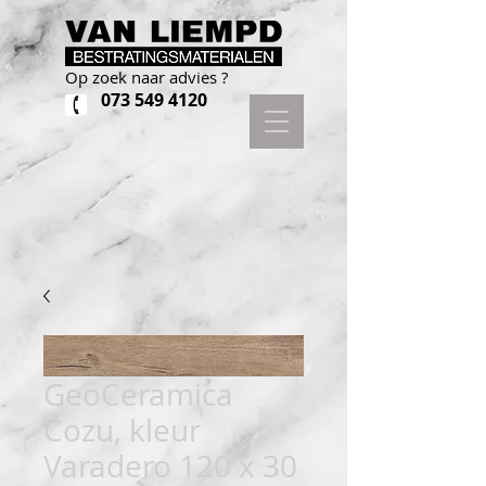
Op zoek naar advies ?
073 549 4120
GeoCeramica
Cozu, kleur
Varadero 120 x 30