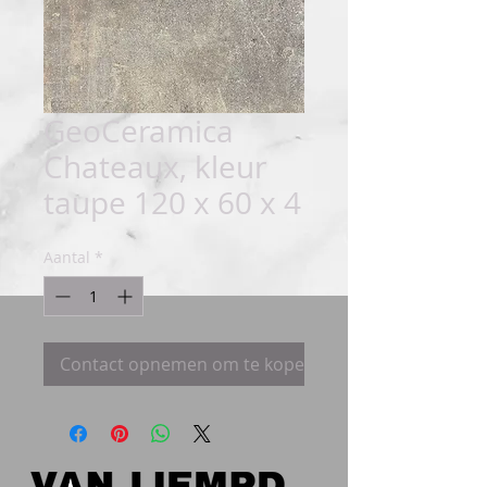
GeoCeramica
Chateaux, kleur
taupe 120 x 60 x 4
Aantal
*
Contact opnemen om te kopen