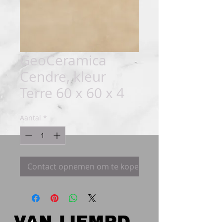
GeoCeramica
Cendre, kleur
Terre 60 x 60 x 4
Aantal
*
Contact opnemen om te kopen