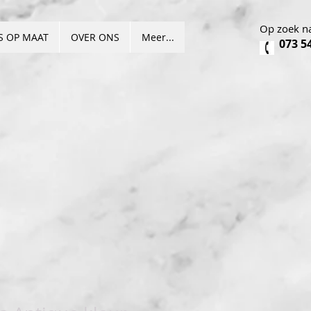
Op zoek na
S OP MAAT
OVER ONS
Meer...
073 5