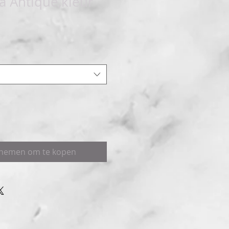
 Antique,kleur
pnemen om te kopen