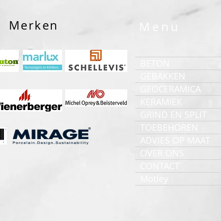
Merken
Menu
BETON
GEBAKKEN
GEOCERAMICA
KERAMIEK
GRIND EN SPLIT
TOEBEHOREN
ADVIES OP MAAT
OVER ONS
CONTACT
Motley