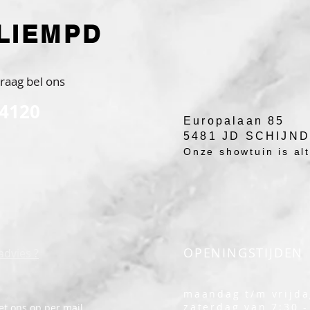
LIEMPD
raag bel ons
 4120
Europalaan 85
5481 JD SCHIJN
Onze showtuin is alti
OPENINGSTIJDEN
advies ?
maandag t/m vrijda
zaterdag van 7:30 -
t ons op per mail