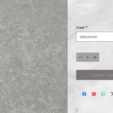
Geoceramica
Clay,
maat
*
Selecteren
Aantal
*
Contact o