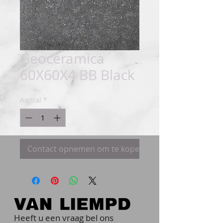
Geoceramica
60X60X4 BB Black
Aantal
*
Contact opnemen om te kopen
Heeft u een vraag bel ons