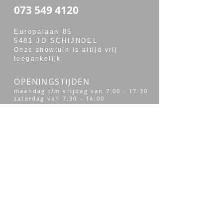
073 549 4120
Europalaan 85
5481 JD SCHIJNDEL
Onze showtuin is altijd vrij
toegankelijk
OPENINGSTIJDEN
maandag t/m vrijdag van 7:00 - 17:30
zaterdag van 7:30 - 14:00
Merken