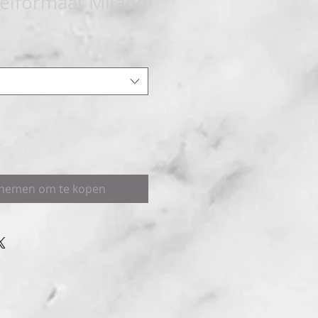
eiformaat Milano
pnemen om te kopen