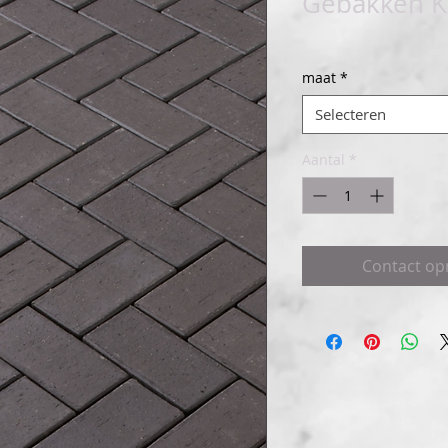
Gebakken K
maat
*
Selecteren
Aantal
*
Contact o