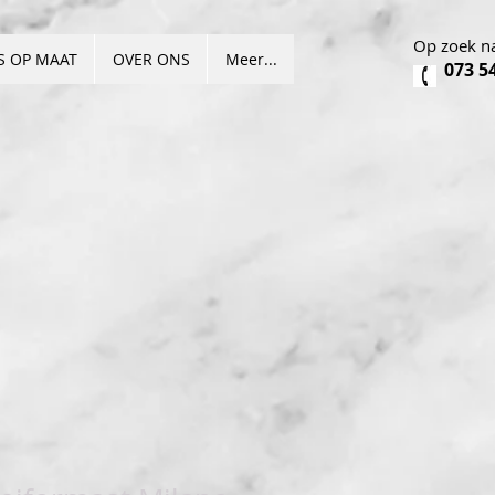
Op zoek na
S OP MAAT
OVER ONS
Meer...
073 5