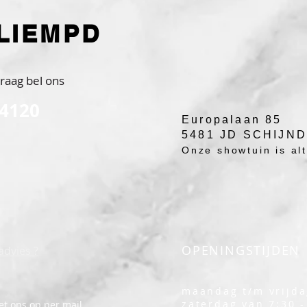
LIEMPD
raag bel ons
 4120
Europalaan 85
5481 JD SCHIJN
Onze showtuin is alti
OPENINGSTIJDEN
advies ?
maandag t/m vrijda
zaterdag van 7:30 -
t ons op per mail