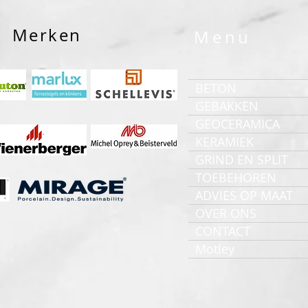
Merken
Menu
BETON
GEBAKKEN
GEOCERAMICA
KERAMIEK
GRIND EN SPLIT
TOEBEHOREN
ADVIES OP MAAT
OVER ONS
CONTACT
Motley