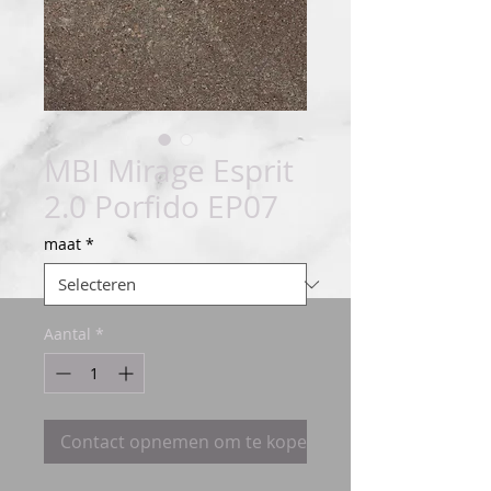
MBI Mirage Esprit
2.0 Porfido EP07
maat
*
Aantal
*
Contact opnemen om te kopen