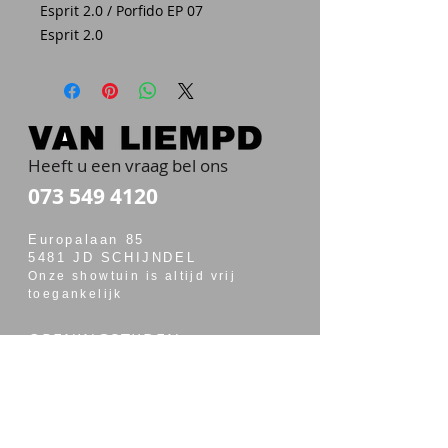
Esprit 2.0 / Porfido EP 07
Esprit 2.0
Heeft u een vraag bel ons
073 549 4120
Europalaan 85
5481 JD SCHIJNDEL
Onze showtuin is altijd vrij
toegankelijk
OPENINGSTIJDEN
maandag t/m vrijdag van 7:00 - 17:30
zaterdag van 7:30 - 14:00
Merken