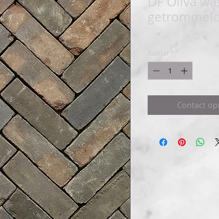
DF Oliva wa
getrommel
Aantal
*
Contact o