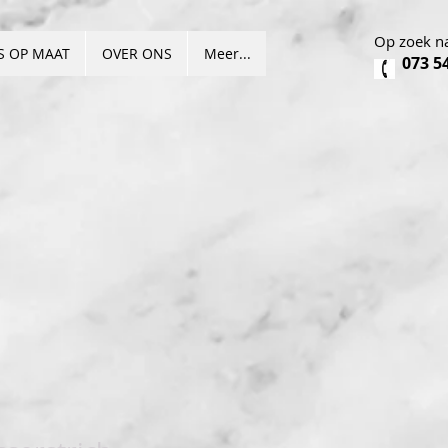
Op zoek na
S OP MAAT
OVER ONS
Meer...
073 5