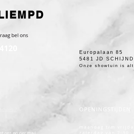
LIEMPD
raag bel ons
 4120
Europalaan 85
5481 JD SCHIJN
Onze showtuin is alti
OPENINGSTIJDEN
advies ?
maandag t/m vrijda
zaterdag van 7:30 -
t ons op per mail