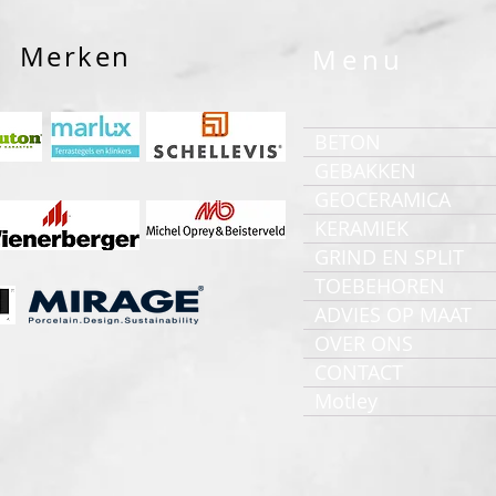
Merken
Menu
BETON
GEBAKKEN
GEOCERAMICA
KERAMIEK
GRIND EN SPLIT
TOEBEHOREN
ADVIES OP MAAT
OVER ONS
CONTACT
Motley