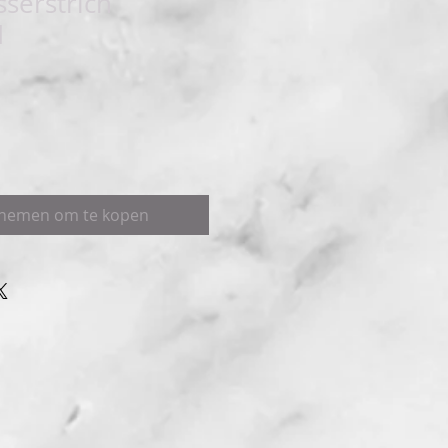
sserstrich
d
pnemen om te kopen