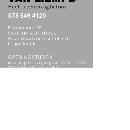
Heeft u een vraag bel ons
073 549 4120
Europalaan 85
5481 JD SCHIJNDEL
Onze showtuin is altijd vrij
toegankelijk
OPENINGSTIJDEN
maandag t/m vrijdag van 7:00 - 17:30
zaterdag van 7:30 - 14:00
Merken