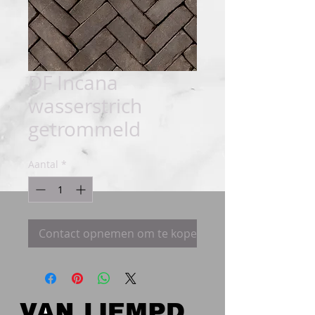
DF Incana
wasserstrich
getrommeld
Aantal
*
Contact opnemen om te kopen