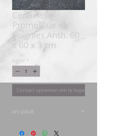
Ceramaxx
PromoBlue de
Soignies Anth. 60
x 60 x 3 cm
Aantal
*
Contact opnemen om te kopen
art-91648