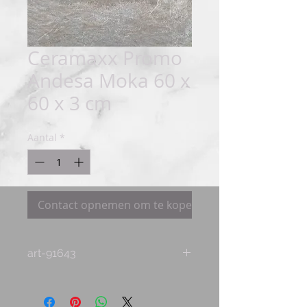
Ceramaxx Promo
Andesa Moka 60 x
60 x 3 cm
Aantal
*
Contact opnemen om te kopen
art-91643