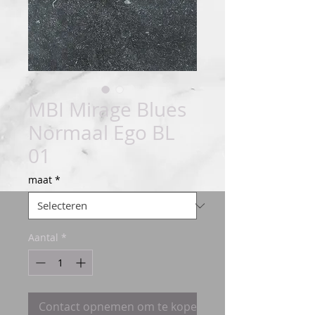
MBI Mirage Blues
Normaal Ego BL
01
maat
*
Aantal
*
Contact opnemen om te kopen