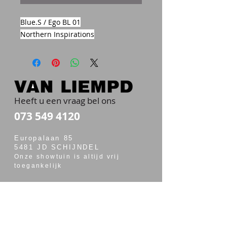
Blue.S / Ego BL 01
Northern Inspirations
Heeft u een vraag bel ons
073 549 4120
Europalaan 85
5481 JD SCHIJNDEL
Onze showtuin is altijd vrij
toegankelijk
OPENINGSTIJDEN
maandag t/m vrijdag van 7:00 - 17:30
zaterdag van 7:30 - 14:00
Merken