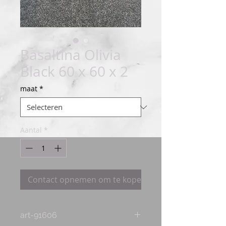
Basaltina Olivia
Black 60 x 60 x 2
maat
*
Aantal
*
Contact opnemen om te kopen
art-91606