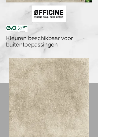
Kleuren beschikbaar voor
buitentoepassingen