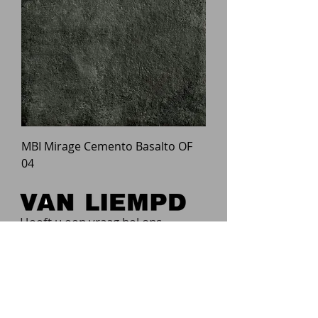
MBI Mirage Cemento Basalto OF
04
Heeft u een vraag bel ons
073 549 4120
Europalaan 85
5481 JD SCHIJNDEL
Onze showtuin is altijd vrij
toegankelijk